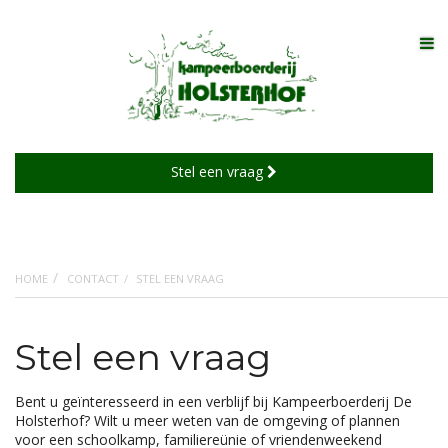
TO
Stel een vraag
HOME
CONTACT
STEL EEN VRAAG
Stel een vraag
Bent u geïnteresseerd in een verblijf bij Kampeerboerderij De
Holsterhof? Wilt u meer weten van de omgeving of plannen
voor een schoolkamp, familiereünie of vriendenweekend